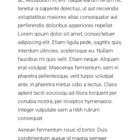
ac, vestibulum in, elit. Itaque earum rerum hic
tenetur a sapiente delectus, ut aut reiciendis
voluptatibus maiores alias consequatur aut
perferendis doloribus asperiores repellat.
Lorem ipsum dolor sit amet, consectetuer
adipiscing elit. Etiam ligula pede, sagittis quis,
interdum ultricies, scelerisque eu. Nullam
faucibus mi quis velit. Etiam neque. Aliquam
erat volutpat. Maecenas fermentum, sem in
pharetra pellentesque, velit turpis volutpat
ante, in pharetra metus odio a lectus. Class
aptent taciti sociosqu ad litora torquent per
conubia nostra, per inceptos hymenaeos.
Integer vulputate sem a nibh rutrum
consequat.
Aenean fermentum risus id tortor. Duis
condimentum augue id magna semper