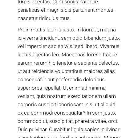
turpis egestas. Cum sociis natoque
penatibus et magnis dis parturient montes,
nascetur ridiculus mus.
Proin mattis lacinia justo. In laoreet, magna
id viverra tincidunt, sem odio bibendum justo,
vel imperdiet sapien wisi sed libero. Vivamus
luctus egestas leo. Maecenas lorem. Itaque
earum rerum hic tenetur a sapiente delectus,
ut aut reiciendis voluptatibus maiores alias
consequatur aut perferendis doloribus
asperiores repellat. Ut enim ad minima
veniam, quis nostrum exercitationem ullam
corporis suscipit laboriosam, nisi ut aliquid
ex ea commodi consequatur? In sem justo,
commodo ut, suscipit at, pharetra vitae, orci.
Duis pulvinar. Curabitur ligula sapien, pulvinar
a vestibulum quis, facilisis vel sapien. Mauris