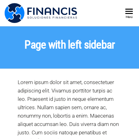
CRÉDITOS
Créditos por
Menú
libranza,
POR
financiación
LIBRANZA Y
para PYMES,
Page with left sidebar
compra de
FINANCIACI
cartera y
PARA PYMES
asesoría
financiera. Más
FINANCIS
de 15 años
acompañando a
Lorem ipsum dolor sit amet, consectetuer
trabajadores y
adipiscing elit. Vivamus porttitor turpis ac
emprendedores
en Colombia.
leo. Praesent id justo in neque elementum
ultrices. Nullam sapien sem, ornare ac,
nonummy non, lobortis a enim. Maecenas
aliquet accumsan leo. Duis viverra diam non
justo. Cum sociis natoque penatibus et