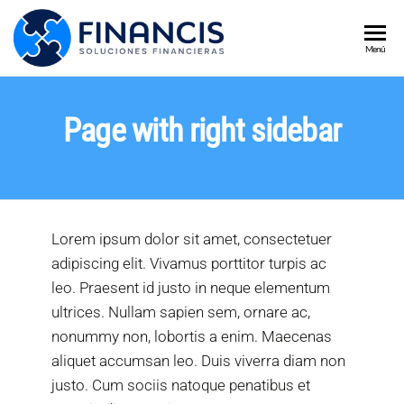
CRÉDITOS
Créditos por
Menú
libranza,
POR
financiación
LIBRANZA Y
para PYMES,
Page with right sidebar
compra de
FINANCIACI
cartera y
PARA PYMES
asesoría
financiera. Más
FINANCIS
de 15 años
acompañando a
Lorem ipsum dolor sit amet, consectetuer
trabajadores y
adipiscing elit. Vivamus porttitor turpis ac
emprendedores
en Colombia.
leo. Praesent id justo in neque elementum
ultrices. Nullam sapien sem, ornare ac,
nonummy non, lobortis a enim. Maecenas
aliquet accumsan leo. Duis viverra diam non
justo. Cum sociis natoque penatibus et