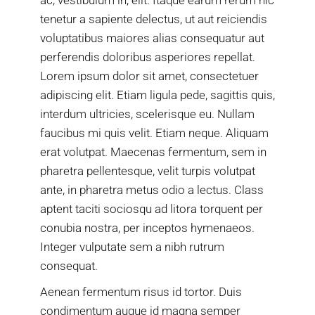
ac, vestibulum in, elit. Itaque earum rerum hic
tenetur a sapiente delectus, ut aut reiciendis
voluptatibus maiores alias consequatur aut
perferendis doloribus asperiores repellat.
Lorem ipsum dolor sit amet, consectetuer
adipiscing elit. Etiam ligula pede, sagittis quis,
interdum ultricies, scelerisque eu. Nullam
faucibus mi quis velit. Etiam neque. Aliquam
erat volutpat. Maecenas fermentum, sem in
pharetra pellentesque, velit turpis volutpat
ante, in pharetra metus odio a lectus. Class
aptent taciti sociosqu ad litora torquent per
conubia nostra, per inceptos hymenaeos.
Integer vulputate sem a nibh rutrum
consequat.
Aenean fermentum risus id tortor. Duis
condimentum augue id magna semper