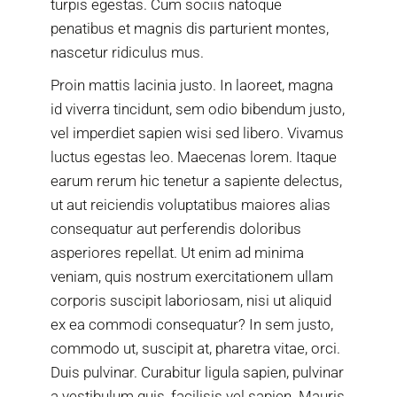
turpis egestas. Cum sociis natoque
penatibus et magnis dis parturient montes,
nascetur ridiculus mus.
Proin mattis lacinia justo. In laoreet, magna
id viverra tincidunt, sem odio bibendum justo,
vel imperdiet sapien wisi sed libero. Vivamus
luctus egestas leo. Maecenas lorem. Itaque
earum rerum hic tenetur a sapiente delectus,
ut aut reiciendis voluptatibus maiores alias
consequatur aut perferendis doloribus
asperiores repellat. Ut enim ad minima
veniam, quis nostrum exercitationem ullam
corporis suscipit laboriosam, nisi ut aliquid
ex ea commodi consequatur? In sem justo,
commodo ut, suscipit at, pharetra vitae, orci.
Duis pulvinar. Curabitur ligula sapien, pulvinar
a vestibulum quis, facilisis vel sapien. Mauris